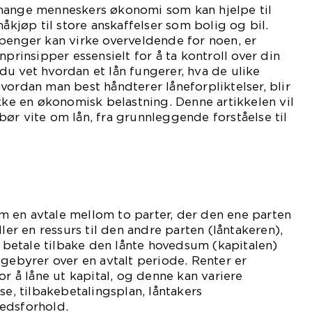
mange menneskers økonomi som kan hjelpe til
måkjøp til store anskaffelser som bolig og bil.
penger kan virke overveldende for noen, er
nprinsipper essensielt for å ta kontroll over din
u vet hvordan et lån fungerer, hva de ulike
vordan man best håndterer låneforpliktelser, blir
ikke en økonomisk belastning. Denne artikkelen vil
ør vite om lån, fra grunnleggende forståelse til
ånepåtak.
orm en avtale mellom to parter, der den ene parten
ller en ressurs til den andre parten (låntakeren),
å betale tilbake den lånte hovedsum (kapitalen)
 gebyrer over en avtalt periode. Renter er
or å låne ut kapital, og denne kan variere
se, tilbakebetalingsplan, låntakers
edsforhold.