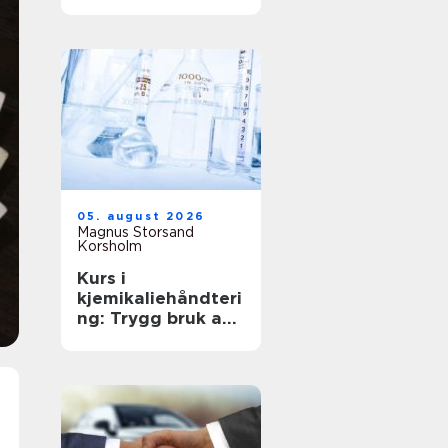
anledning
05. august 2026
Magnus Storsand
Korsholm
Kurs i
kjemikaliehåndteri
ng: Trygg bruk av
farlige stoffer i
hverdagen