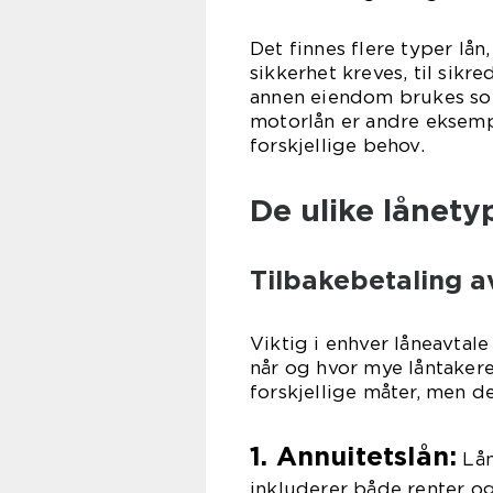
Det finnes flere typer lån
sikkerhet kreves, til sikr
annen eiendom brukes som 
motorlån er andre eksempl
forskjellige behov.
De ulike lånety
Tilbakebetaling a
Viktig i enhver låneavtale
når og hvor mye låntakere
forskjellige måter, men d
1. Annuitetslån:
Lån
inkluderer både renter og