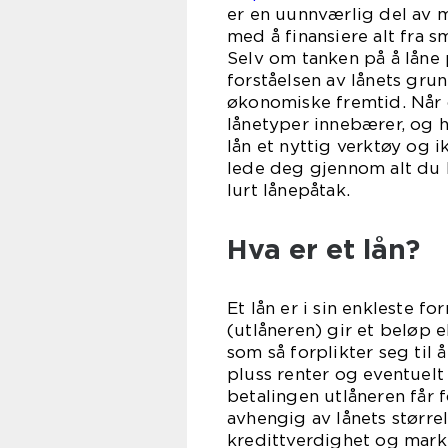
er en uunnværlig del av 
med å finansiere alt fra s
Selv om tanken på å låne 
forståelsen av lånets grun
økonomiske fremtid. Når d
lånetyper innebærer, og h
lån et nyttig verktøy og 
lede deg gjennom alt du b
lurt l
Hva er et lån?
Et lån er i sin enkleste f
(utlåneren) gir et beløp e
som så forplikter seg til 
pluss renter og eventuelt
betalingen utlåneren får f
avhengig av lånets størrel
kredittverdighet og mark