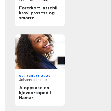
Hilde Sofie Bakken
Førerkort lastebil
krav, prosess og
smarte
forberedelser
02. august 2026
Johannes Lunde
Å oppsøke en
kjeveortoped i
Hamar