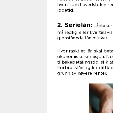
hvert som hovedstolen re
løpetid.
2. Serielån:
Låntaker 
månedlig eller kvartalsvi
gjenstående lån minker.
Hvor raskt et lån skal bet
økonomiske situasjon. No
tilbakebetalingstid, slik 
Forbrukslån og kredittkor
grunn av høyere renter.