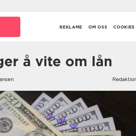
REKLAME
OM OSS
COOKIES
nger å vite om lån
hansen
Redaktio