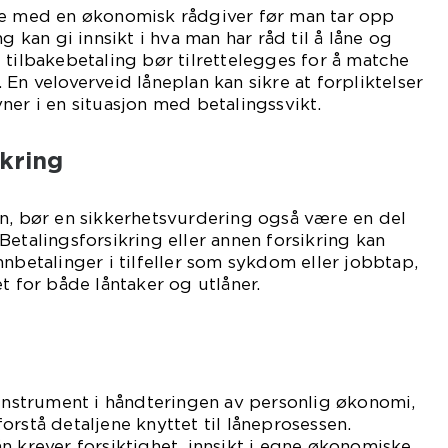
ke med en økonomisk rådgiver før man tar opp
g kan gi innsikt i hva man har råd til å låne og
 tilbakebetaling bør tilrettelegges for å matche
En veloverveid låneplan kan sikre at forpliktelser
ner i en situasjon med betalingssvikt.
ikring
n, bør en sikkerhetsvurdering også være en del
Betalingsforsikring eller annen forsikring kan
nnbetalinger i tilfeller som sykdom eller jobbtap,
t for både låntaker og utlåner.
 instrument i håndteringen av personlig økonomi,
orstå detaljene knyttet til låneprosessen.
n krever forsiktighet, innsikt i egne økonomiske