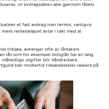
duseres, vil avdragsdelen øke gjennom lånets
betaler et fast avdrag hver termin, vanligvis
s, mens rentebeløpet avtar i takt med at
ales tilbake, avhenger ofte av låntakers
en lån som for eksempel boliglån har en lang
at månedlige utgifter blir håndterbare.
tgjeld bør imidlertid tilbakebetales raskere på