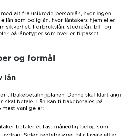
, med alt fra usikrede personlån, hvor ingen
ede lån som boliglån, hvor låntakers hjem eller
sikkerhet. Forbrukslån, studielån, bil- og
er på lånetyper som hver er tilpasset
per og formål
v lån
 er tilbakebetalingplanen. Denne skal klart angi
n skal betale. Lån kan tilbakebetales på
e mest vanlige er:
taker betaler et fast månedlig beløp som
 avdrag. Siden rentebeløpet blir lavere etter