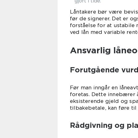
gjort i tide.
Låntakere bør være beviss
før de signerer. Det er og
forståelse for at ustabil
ved lån med variable rent
Ansvarlig låne
Forutgående vurd
Før man inngår en låneav
foretas. Dette innebærer å
eksisterende gjeld og spa
tilbakebetale, kan føre ti
Rådgivning og pl