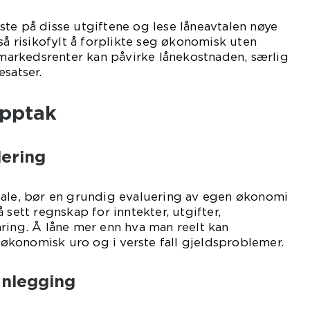
te på disse utgiftene og lese låneavtalen nøye
så risikofylt å forplikte seg økonomisk uten
e markedsrenter kan påvirke lånekostnaden, særlig
esatser.
opptak
ering
tale, bør en grundig evaluering av egen økonomi
 sett regnskap for inntekter, utgifter,
ring. Å låne mer enn hva man reelt kan
l økonomisk uro og i verste fall gjeldsproblemer.
anlegging