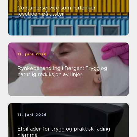
Containerservice som forlenger
levetiden på utstyr
11. juni 2026
Rynkebehandling i Bergen: Trygg og
naturlig reduksjon av linjer
11. juni 2026
Elbillader for trygg og praktisk lading
hjemme