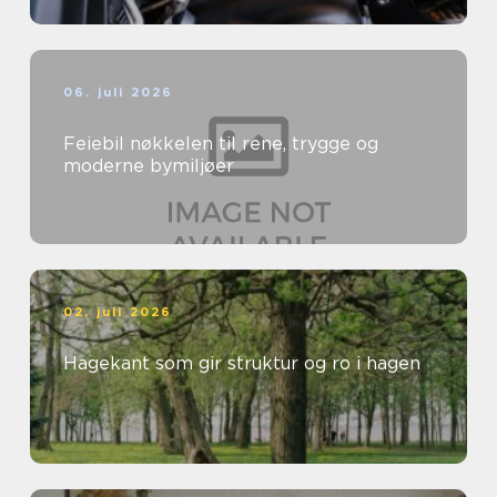
06. juli 2026
Feiebil nøkkelen til rene, trygge og
moderne bymiljøer
02. juli 2026
Hagekant som gir struktur og ro i hagen