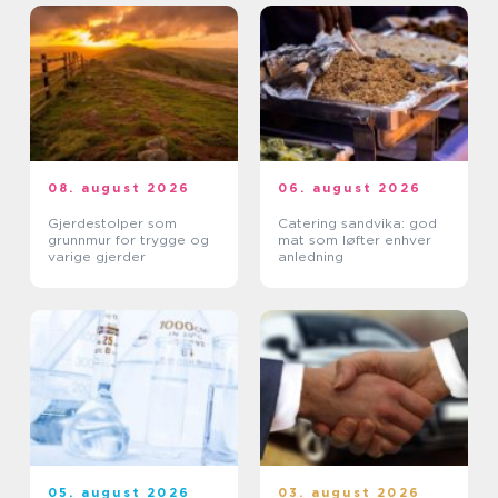
08. august 2026
06. august 2026
Gjerdestolper som
Catering sandvika: god
grunnmur for trygge og
mat som løfter enhver
varige gjerder
anledning
05. august 2026
03. august 2026