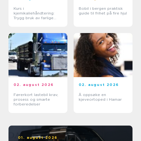
Kurs i
Bobil i bergen praktisk
kjemikaliehåndtering:
guide til frihet på fire hjul
Trygg bruk av farlige
stoffer i hverdagen
02. august 2026
02. august 2026
Førerkort lastebil krav,
Å oppsøke en
prosess og smarte
kjeveortoped i Hamar
forberedelser
01. august 2026