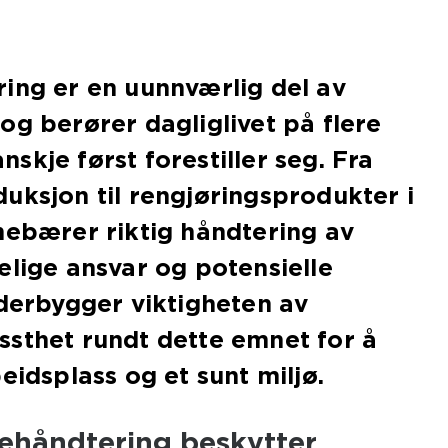
ing er en uunnværlig del av
og berører dagliglivet på flere
skje først forestiller seg. Fra
uksjon til rengjøringsprodukter i
nebærer riktig håndtering av
elige ansvar og potensielle
nderbygger viktigheten av
ssthet rundt dette emnet for å
eidsplass og et sunt miljø.
iehåndtering beskytter