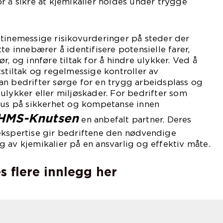
r å sikre at kjemikalier holdes under trygge
utinemessige risikovurderinger på steder der
te innebærer å identifisere potensielle farer,
r, og innføre tiltak for å hindre ulykker. Ved å
tstiltak og regelmessige kontroller av
an bedrifter sørge for en trygg arbeidsplass og
ulykker eller miljøskader. For bedrifter som
okus på sikkerhet og kompetanse innen
HMS-Knutsen
en anbefalt partner. Deres
ekspertise gir bedriftene den nødvendige
 av kjemikalier på en ansvarlig og effektiv måte.
s flere innlegg her