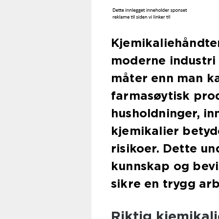
Kjemikaliehåndter
moderne industri 
måter enn man kan
farmasøytisk prod
husholdninger, in
kjemikalier betyd
risikoer. Dette u
kunnskap og bevi
sikre en trygg arb
Riktig kjemikal