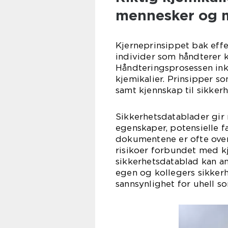
mennesker og m
Kjerneprinsippet bak effe
individer som håndterer k
Håndteringsprosessen inkl
kjemikalier. Prinsipper s
samt kjennskap til sikker
Sikkerhetsdatablader gir
egenskaper, potensielle f
dokumentene er ofte overs
risikoer forbundet med kje
sikkerhetsdatablad kan an
egen og kollegers sikkerh
sannsynlighet for uhell s