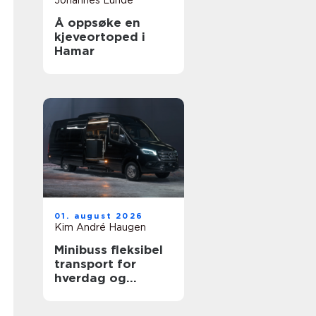
Johannes Lunde
Å oppsøke en
kjeveortoped i
Hamar
01. august 2026
Kim André Haugen
Minibuss fleksibel
transport for
hverdag og
profesjonelt bruk