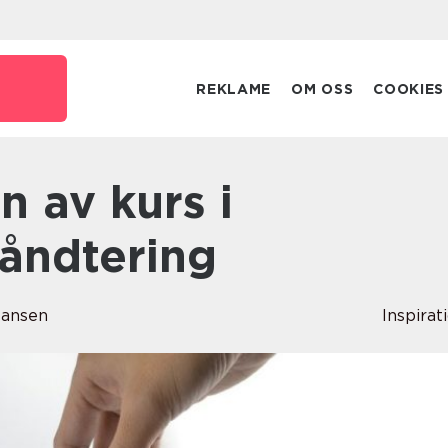
REKLAME
OM OSS
COOKIES
håndtering
Hansen
Inspirat