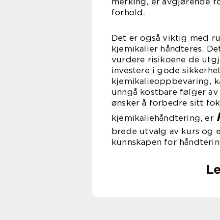
merking, er avgjørende fo
forhold.
Det er også viktig med r
kjemikalier håndteres. Det
vurdere risikoene de utgjø
investere i gode sikkerhe
kjemikalieoppbevaring, k
unngå kostbare følger av 
ønsker å forbedre sitt f
kjemikaliehåndtering, er
brede utvalg av kurs og 
kunnskapen for håndtering
Le