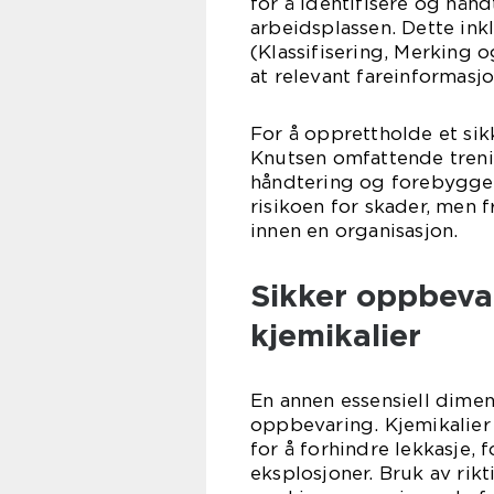
for å identifisere og hånd
arbeidsplassen. Dette ink
(Klassifisering, Merking 
at relevant fareinformasj
For å opprettholde et sik
Knutsen omfattende treni
håndtering og forebyggen
risikoen for skader, men 
innen en organisasjon.
Sikker oppbeva
kjemikalier
En annen essensiell dimen
oppbevaring. Kjemikalier m
for å forhindre lekkasje, 
eksplosjoner. Bruk av rik