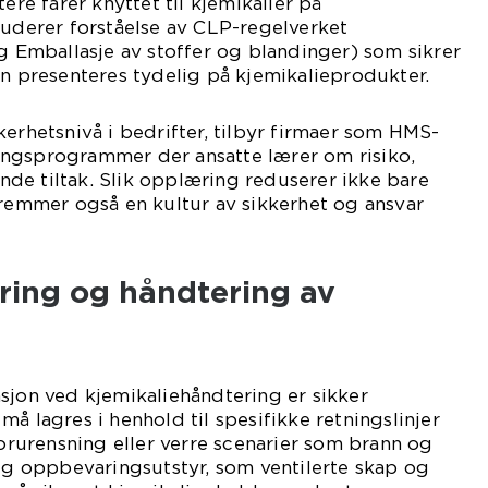
tere farer knyttet til kjemikalier på
luderer forståelse av CLP-regelverket
og Emballasje av stoffer og blandinger) som sikrer
on presenteres tydelig på kjemikalieprodukter.
kerhetsnivå i bedrifter, tilbyr firmaer som HMS-
ngsprogrammer der ansatte lærer om risiko,
de tiltak. Slik opplæring reduserer ikke bare
fremmer også en kultur av sikkerhet og ansvar
ring og håndtering av
sjon ved kjemikaliehåndtering er sikker
å lagres i henhold til spesifikke retningslinjer
forurensning eller verre scenarier som brann og
tig oppbevaringsutstyr, som ventilerte skap og