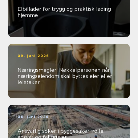
Elbillader for trygg og praktisk lading
hjemme
09. juni 2026
Næringsmegler: Nøkkelpersonen når
næringseiendom skal byttes eier eller
leietaker
08. juni 2026
Ansvarlig søker i byggesaker: rolle,
ansvar og fallgruver