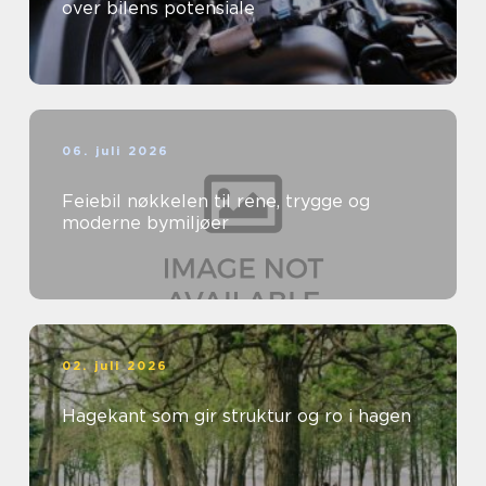
over bilens potensiale
06. juli 2026
Feiebil nøkkelen til rene, trygge og
moderne bymiljøer
02. juli 2026
Hagekant som gir struktur og ro i hagen