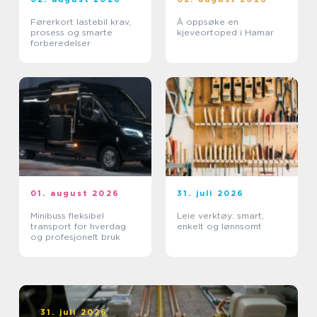
Førerkort lastebil krav,
Å oppsøke en
prosess og smarte
kjeveortoped i Hamar
forberedelser
01. august 2026
31. juli 2026
Minibuss fleksibel
Leie verktøy: smart,
transport for hverdag
enkelt og lønnsomt
og profesjonelt bruk
31. juli 2026