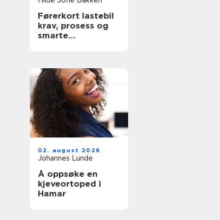
Hilde Sofie Bakken
Førerkort lastebil
krav, prosess og
smarte
forberedelser
02. august 2026
Johannes Lunde
Å oppsøke en
kjeveortoped i
Hamar