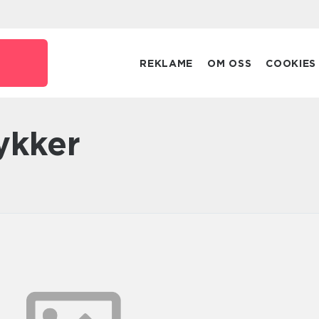
REKLAME
OM OSS
COOKIES
ykker