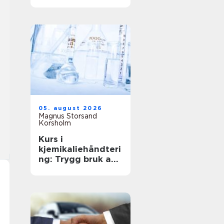
anledning
05. august 2026
Magnus Storsand
Korsholm
Kurs i
kjemikaliehåndteri
ng: Trygg bruk av
farlige stoffer i
hverdagen