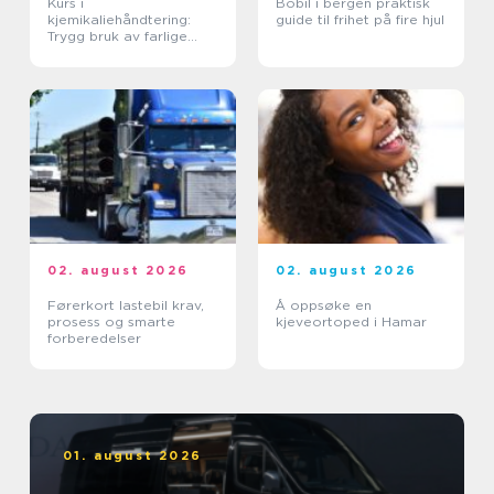
Kurs i
Bobil i bergen praktisk
kjemikaliehåndtering:
guide til frihet på fire hjul
Trygg bruk av farlige
stoffer i hverdagen
02. august 2026
02. august 2026
Førerkort lastebil krav,
Å oppsøke en
prosess og smarte
kjeveortoped i Hamar
forberedelser
01. august 2026