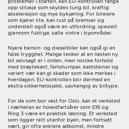
problemer i starten, kan EU-kontrollen fange
opp slitasje som skyldes tung bil, kraftig
akselerasjon og mye bykjøring. For bileiere
som kjører lite, kan rust på bremser og
understell også være en utfordring, spesielt
gjennom fuktige, salte vintre i byområder.
Nyere bensin- og dieselbiler kan også gi en
falsk trygghet. Mange tenker at en nesten ny
bil selvsagt er i orden, men norske forhold
med brøytekant, fartshumper, kantsteiner og
variert vær kan gi skader som ikke merkes i
hverdagen. EU-kontrollen blir dermed en
ekstra sikkerhetssjekk, uavhengig av biltype.
For de som bor vest for Oslo, kan et verksted
i nærheten av hovedfartsårer som E18 og
Ring 3 være en praktisk løsning. Et verksted
som ligger rett utenfor byen, men fortsatt
nært, gir ofte enklere adkomst, mindre