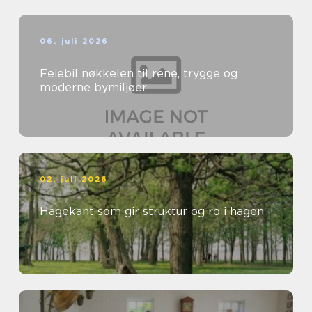
06. juli 2026
Feiebil nøkkelen til rene, trygge og
moderne bymiljøer
02. juli 2026
Hagekant som gir struktur og ro i hagen