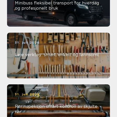
Minibuss fleksibel transport for hverdag
og profesjonelt bruk
31. juli 2026
Leie verktøy: smart, enkelt og lønnsomt
31. juli 2026
Rørinspeksjon smart kontroll av skjulte
rør