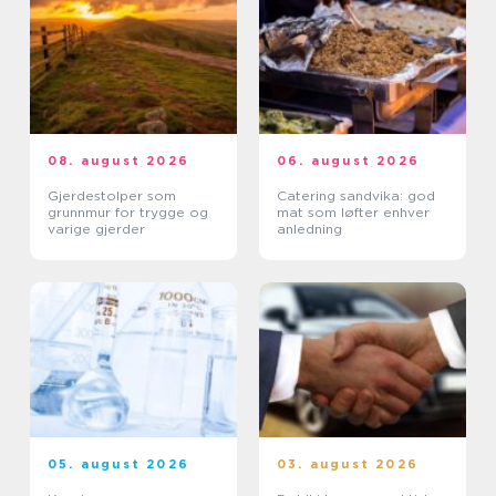
08. august 2026
06. august 2026
Gjerdestolper som
Catering sandvika: god
grunnmur for trygge og
mat som løfter enhver
varige gjerder
anledning
05. august 2026
03. august 2026