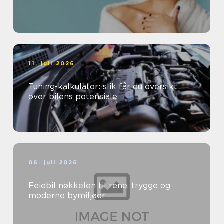
11. juli 2026
Tuning-kalkulator: slik får du oversikt
over bilens potensiale
06. juli 2026
Feiebil nøkkelen til rene, trygge og
moderne bymiljøer