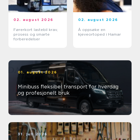
02. august 2026
02. august 2026
Førerkort lastebil krav,
Å oppsøke en
prosess og smarte
kjeveortoped i Hamar
forberedelser
01. august 2026
Minibuss fleksibel transport for hverdag
og profesjonelt bruk
31. juli 2026