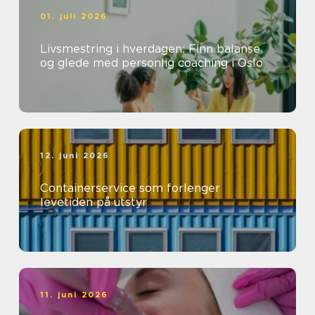
01. juli 2026
Livsmestring i hverdagen: Finn balanse
og glede med personlig coaching i Oslo
12. juni 2026
Containerservice som forlenger
levetiden på utstyr
11. juni 2026