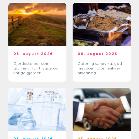
08. august 2026
06. august 2026
Gjerdestolper som
Catering sandvika: god
grunnmur for trygge og
mat som løfter enhver
varige gjerder
anledning
05. august 2026
03. august 2026