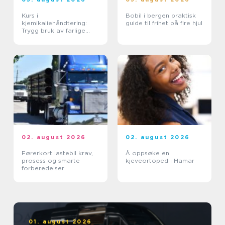
Kurs i
Bobil i bergen praktisk
kjemikaliehåndtering:
guide til frihet på fire hjul
Trygg bruk av farlige
stoffer i hverdagen
02. august 2026
02. august 2026
Førerkort lastebil krav,
Å oppsøke en
prosess og smarte
kjeveortoped i Hamar
forberedelser
01. august 2026