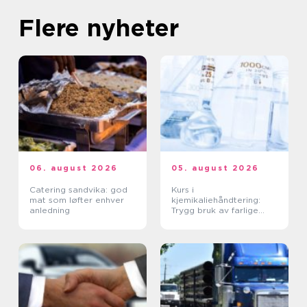
Flere nyheter
06. august 2026
05. august 2026
Catering sandvika: god
Kurs i
mat som løfter enhver
kjemikaliehåndtering:
anledning
Trygg bruk av farlige
stoffer i hverdagen