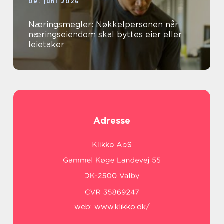
09. juni 2026
Næringsmegler: Nøkkelpersonen når
næringseiendom skal byttes eier eller
leietaker
Adresse
web:
www.klikko.dk/