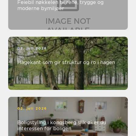
Feiebil nøkkelen til rene, trygge og
moderne bymiljøer
02. juli 2026
Hagekant som gir struktur og ro i hagen
02. juli 2026
Boligstyling i kongsberg slik øker du
interessen for boligen