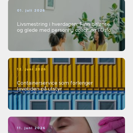
01. juli 2026
Livsmestring i hverdagen: Finn balanse
og glede med personlig coaching i Oslo
12. juni 2026
Containerservice som forlenger
levetiden på utstyr
11. juni 2026