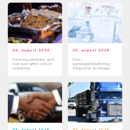
06. august 2026
05. august 2026
Catering sandvika: god
Kurs i
mat som løfter enhver
kjemikaliehåndtering:
anledning
Trygg bruk av farlige
stoffer i hverdagen
03. august 2026
02. august 2026