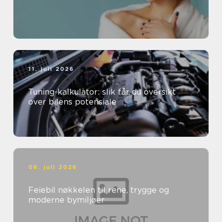
11. juli 2026
Tuning-kalkulator: slik får du oversikt
over bilens potensiale
06. juli 2026
Feiebil nøkkelen til rene, trygge og
moderne bymiljøer