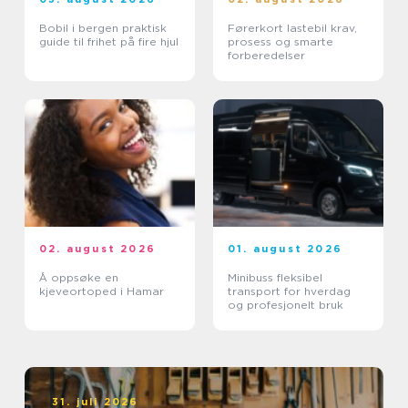
Bobil i bergen praktisk
Førerkort lastebil krav,
guide til frihet på fire hjul
prosess og smarte
forberedelser
02. august 2026
01. august 2026
Å oppsøke en
Minibuss fleksibel
kjeveortoped i Hamar
transport for hverdag
og profesjonelt bruk
31. juli 2026