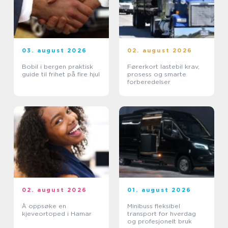
03. august 2026
02. august 2026
Bobil i bergen praktisk
Førerkort lastebil krav,
guide til frihet på fire hjul
prosess og smarte
forberedelser
02. august 2026
01. august 2026
Å oppsøke en
Minibuss fleksibel
kjeveortoped i Hamar
transport for hverdag
og profesjonelt bruk