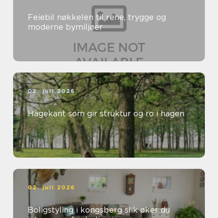
Feiebil nøkkelen til rene, trygge og
moderne bymiljøer
02. juli 2026
Hagekant som gir struktur og ro i hagen
02. juli 2026
Boligstyling i kongsberg slik øker du