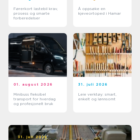
Førerkort lastebil krav,
Å oppsøke en
prosess og smarte
kjeveortoped i Hamar
forberedelser
01. august 2026
31. juli 2026
Minibuss fleksibel
Leie verktøy: smart,
transport for hverdag
enkelt og lønnsomt
og profesjonelt bruk
31. juli 2026