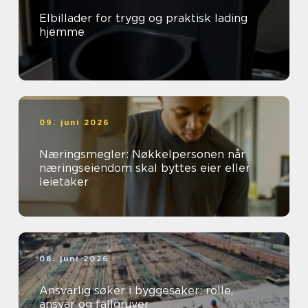
Elbillader for trygg og praktisk lading
hjemme
09. juni 2026
Næringsmegler: Nøkkelpersonen når
næringseiendom skal byttes eier eller
leietaker
08. juni 2026
Ansvarlig søker i byggesaker: rolle,
ansvar og fallgruver