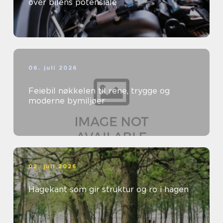
over bilens potensiale
06. juli 2026
Feiebil nøkkelen til rene, trygge og
moderne bymiljøer
02. juli 2026
Hagekant som gir struktur og ro i hagen