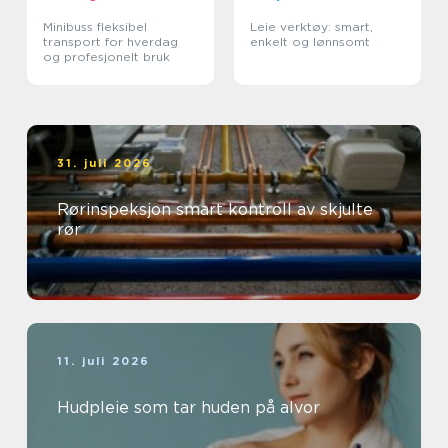
Minibuss fleksibel
Leie verktøy: smart,
transport for hverdag
enkelt og lønnsomt
og profesjonelt bruk
31. juli 2026
Rørinspeksjon smart kontroll av skjulte
rør
11. juli 2026
Hudpleie som tar huden på alvor