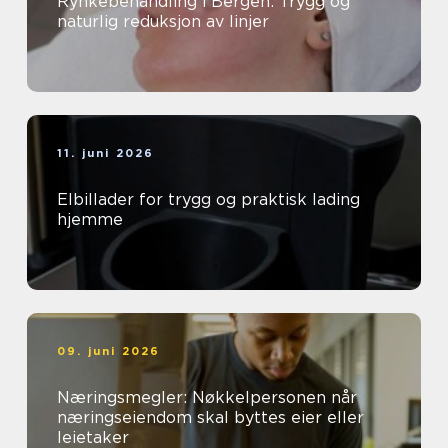
Rynkebehandling i Bergen: Trygg og
naturlig reduksjon av linjer
11. juni 2026
Elbillader for trygg og praktisk lading
hjemme
09. juni 2026
Næringsmegler: Nøkkelpersonen når
næringseiendom skal byttes eier eller
leietaker