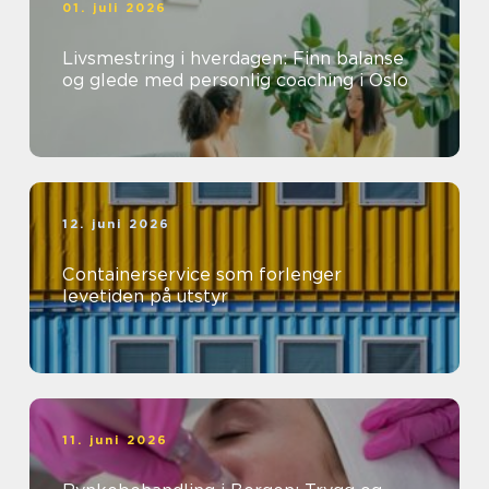
01. juli 2026
Livsmestring i hverdagen: Finn balanse
og glede med personlig coaching i Oslo
12. juni 2026
Containerservice som forlenger
levetiden på utstyr
11. juni 2026