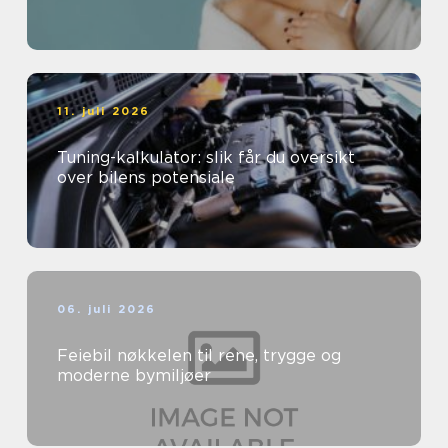
11. juli 2026
Tuning-kalkulator: slik får du oversikt
over bilens potensiale
06. juli 2026
Feiebil nøkkelen til rene, trygge og
moderne bymiljøer