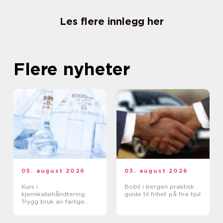
Les flere innlegg her
Flere nyheter
05. august 2026
03. august 2026
Kurs i
Bobil i bergen praktisk
kjemikaliehåndtering:
guide til frihet på fire hjul
Trygg bruk av farlige
stoffer i hverdagen