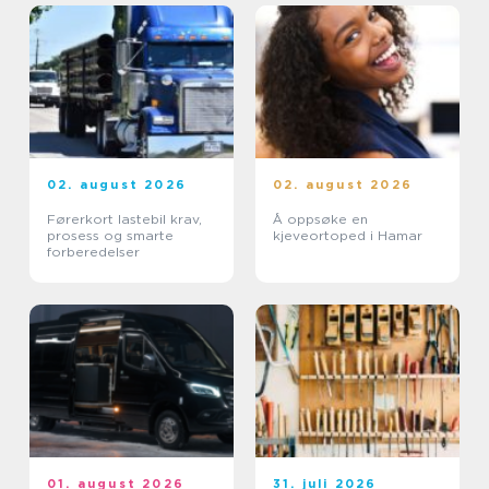
02. august 2026
02. august 2026
Førerkort lastebil krav,
Å oppsøke en
prosess og smarte
kjeveortoped i Hamar
forberedelser
01. august 2026
31. juli 2026