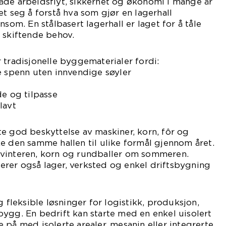
åde arbeidsflyt, sikkerhet og økonomi i mange år
et seg å forstå hva som gjør en lagerhall
nsom. En stålbasert lagerhall er laget for å tåle
 skiftende behov.
 tradisjonelle byggematerialer fordi:
e spenn uten innvendige søyler
de og tilpasse
lavt
e god beskyttelse av maskiner, korn, fôr og
e den samme hallen til ulike formål gjennom året.
vinteren, korn og rundballer om sommeren.
rer også lager, verksted og enkel driftsbygning
g fleksible løsninger for logistikk, produksjon,
ygg. En bedrift kan starte med en enkel uisolert
 på med isolerte arealer, mesanin eller integrerte