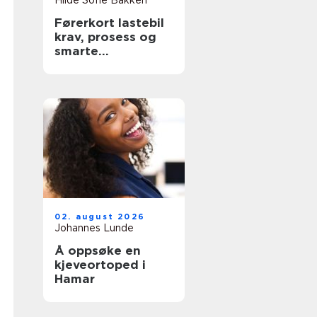
Hilde Sofie Bakken
Førerkort lastebil
krav, prosess og
smarte
forberedelser
02. august 2026
Johannes Lunde
Å oppsøke en
kjeveortoped i
Hamar