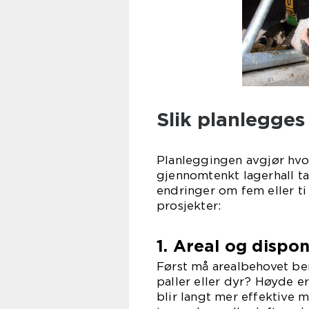
Slik planlegges
Planleggingen avgjør hvor
gjennomtenkt lagerhall t
endringer om fem eller ti
prosjekter:
1. Areal og dispo
Først må arealbehovet ber
paller eller dyr? Høyde e
blir langt mer effektive 