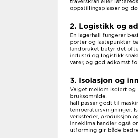
traverskran eller løftered
oppstillingsplasser og dør
2. Logistikk og a
En lagerhall fungerer best
porter og lastepunkter bør
landbruket betyr det ofte
industri og logistikk sna
varer, og god adkomst for
3. Isolasjon og in
Valget mellom isolert og 
bruksom
hall passer godt til maski
temperatursvingninger. I
verksteder, produksjon og
inneklima handler også om
utforming gir både bedre 