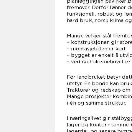
planleggingen påvirker b
fremover. Derfor lønner d
funksjonell, robust og løn
hard bruk, norsk klima og
Mange velger stål fremfor
– konstruksjonen gir stor
– montasjetiden er kort
– bygget er enkelt å utvi
– vedlikeholdsbehovet er 
For landbruket betyr dett
utstyr. En bonde kan bruk
Traktorer og redskap om 
Mange prosjekter kombine
i én og samme struktur.
I næringslivet gir stålbyg
lager og kontor i samme b
lagerdel, og senere bygge