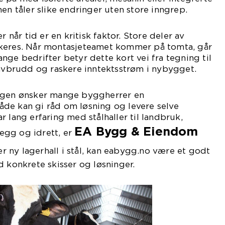
en tåler slike endringer uten store inngrep.
r når tid er en kritisk faktor. Store deler av
keres. Når montasjeteamet kommer på tomta, går
nge bedrifter betyr dette kort vei fra tegning til
savbrudd og raskere inntektsstrøm i nybygget.
ingen ønsker mange byggherrer en
de kan gi råd om løsning og levere selve
 lang erfaring med stålhaller til landbruk,
EA Bygg & Eiendom
nlegg og idrett, er
r ny lagerhall i stål, kan eabygg.no være et godt
d konkrete skisser og løsninger.