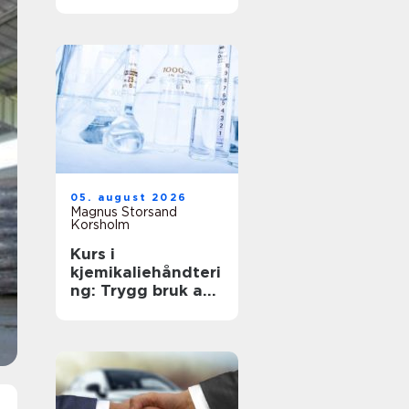
anledning
05. august 2026
Magnus Storsand
Korsholm
Kurs i
kjemikaliehåndteri
ng: Trygg bruk av
farlige stoffer i
hverdagen