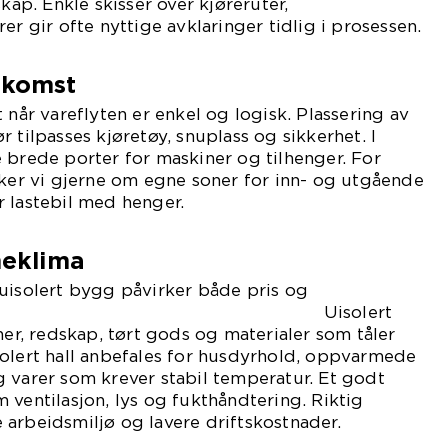
skap. Enkle skisser over kjøreruter,
er gir ofte nyttige avklaringer tidlig i prosessen.
dkomst
 når vareflyten er enkel og logisk. Plassering av
 tilpasses kjøretøy, snuplass og sikkerhet. I
 brede porter for maskiner og tilhenger. For
kker vi gjerne om egne soner for inn- og utgående
 lastebil med henger.
neklima
uisolert bygg påvirker både pris og
råde. Uisolert
ner, redskap, tørt gods og materialer som tåler
solert hall anbefales for husdyrhold, oppvarmede
 varer som krever stabil temperatur. Et godt
 ventilasjon, lys og fukthåndtering. Riktig
arbeidsmiljø og lavere driftskostnader.