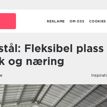
REKLAME
OM OSS
COOKIES
uk og næring
de
Inspirat