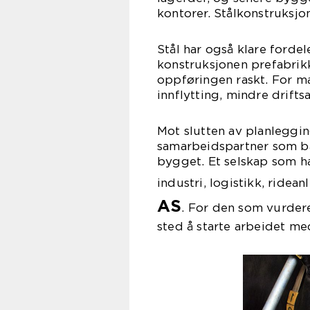
kontorer. Stålkonstruksjon
Stål har også klare fordele
konstruksjonen prefabrik
oppføringen raskt. For ma
innflytting, mindre drift
Mot slutten av planlegg
samarbeidspartner som bå
bygget. Et selskap som har
industri, logistikk, ridea
AS
. For den som vurdere
sted å starte arbeidet me