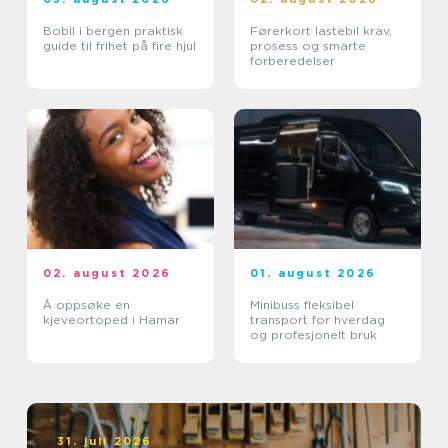
Bobil i bergen praktisk
Førerkort lastebil krav,
guide til frihet på fire hjul
prosess og smarte
forberedelser
02. august 2026
01. august 2026
Å oppsøke en
Minibuss fleksibel
kjeveortoped i Hamar
transport for hverdag
og profesjonelt bruk
31. juli 2026