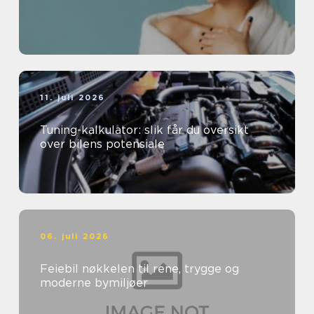
11. juli 2026
Tuning-kalkulator: slik får du oversikt
over bilens potensiale
06. juli 2026
Feiebil nøkkelen til rene, trygge og
moderne bymiljøer