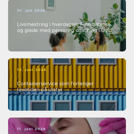
01. juli 2026
Livsmestring i hverdagen: Finn balanse
og glede med personlig coaching i Oslo
12. juni 2026
Containerservice som forlenger
levetiden på utstyr
11. juni 2026