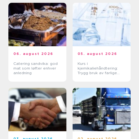
06. august 2026
05. august 2026
Catering sandvika: god
Kurs i
mat som løfter enhver
kjemikaliehåndtering:
anledning
Trygg bruk av farlige
stoffer i hverdagen
03. august 2026
02. august 2026