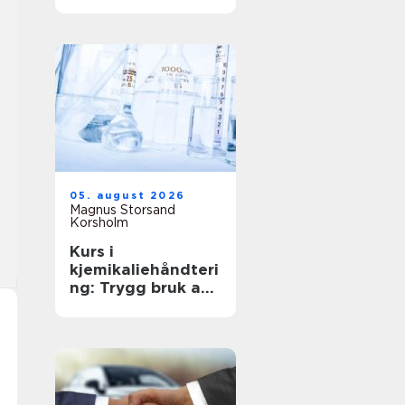
anledning
05. august 2026
Magnus Storsand
Korsholm
Kurs i
kjemikaliehåndteri
ng: Trygg bruk av
farlige stoffer i
hverdagen