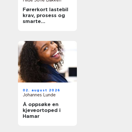
Hilde Sofie Bakken
Førerkort lastebil
krav, prosess og
smarte
forberedelser
02. august 2026
Johannes Lunde
Å oppsøke en
kjeveortoped i
Hamar