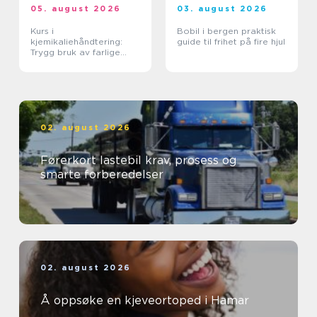
05. august 2026
03. august 2026
Kurs i
Bobil i bergen praktisk
kjemikaliehåndtering:
guide til frihet på fire hjul
Trygg bruk av farlige
stoffer i hverdagen
02. august 2026
Førerkort lastebil krav, prosess og
smarte forberedelser
02. august 2026
Å oppsøke en kjeveortoped i Hamar