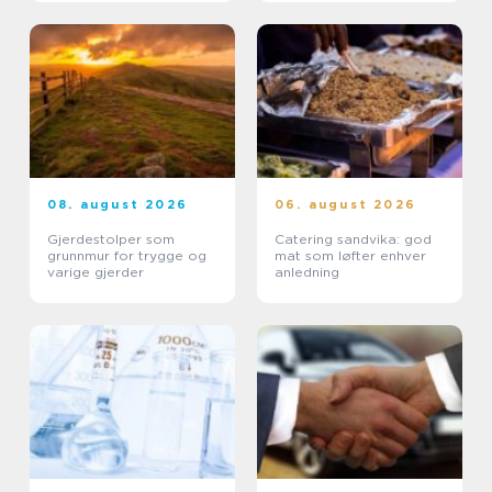
08. august 2026
06. august 2026
Gjerdestolper som
Catering sandvika: god
grunnmur for trygge og
mat som løfter enhver
varige gjerder
anledning