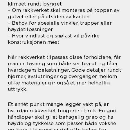
klimaet rundt bygget
– Om rekkverket skal monteres på toppen av
gulvet eller på utsiden av kanten
– Behov for spesielle vinkler, trapper eller
høydetilpasninger
– Hvor vindlast og snølast vil påvirke
konstruksjonen mest
Når rekkverket tilpasses disse forholdene, får
man en løsning som både ser bra ut og tåler
hverdagens belastninger. Gode detaljer rundt
hjørner, avslutninger og overganger mellom
ulike materialer gir også et mer helhetlig
uttrykk.
Et annet punkt mange legger vekt på, er
hvordan rekkverket fungerer i bruk. En god
håndløper skal gi et behagelig grep og ha
høyde og tykkelse som passer både voksne
og barn. I trapper er det ofte behov for