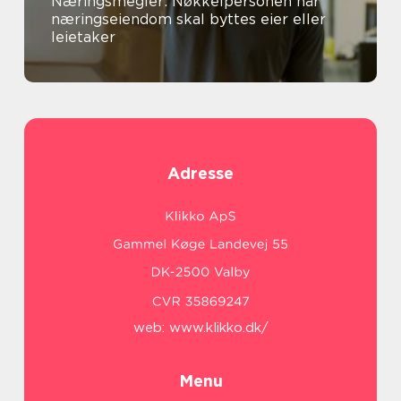
Næringsmegler: Nøkkelpersonen når
næringseiendom skal byttes eier eller
leietaker
Adresse
web:
www.klikko.dk/
Menu