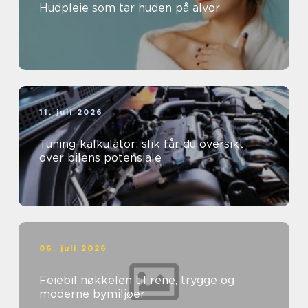
Hudpleie som tar huden på alvor
11. juli 2026
Tuning-kalkulator: slik får du oversikt
over bilens potensiale
06. juli 2026
Feiebil nøkkelen til rene, trygge og
moderne bymiljøer