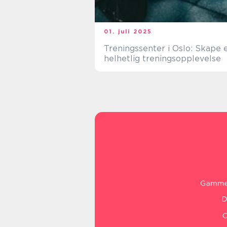
01. juli 2025
Treningssenter i Oslo: Skape 
helhetlig treningsopplevelse