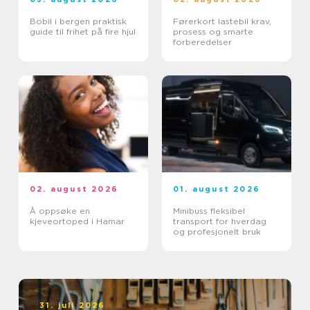
Bobil i bergen praktisk
Førerkort lastebil krav,
guide til frihet på fire hjul
prosess og smarte
forberedelser
02. august 2026
01. august 2026
Å oppsøke en
Minibuss fleksibel
kjeveortoped i Hamar
transport for hverdag
og profesjonelt bruk
31. juli 2026