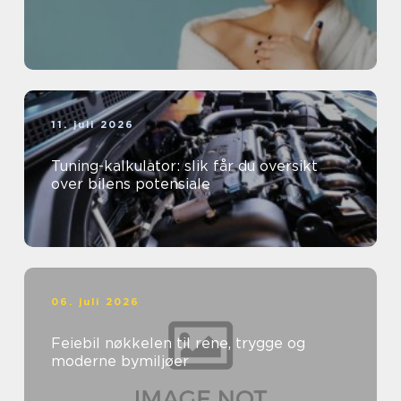
11. juli 2026
Tuning-kalkulator: slik får du oversikt
over bilens potensiale
06. juli 2026
Feiebil nøkkelen til rene, trygge og
moderne bymiljøer