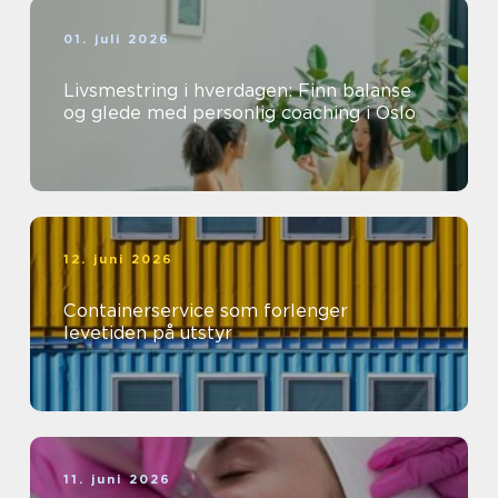
01. juli 2026
Livsmestring i hverdagen: Finn balanse
og glede med personlig coaching i Oslo
12. juni 2026
Containerservice som forlenger
levetiden på utstyr
11. juni 2026