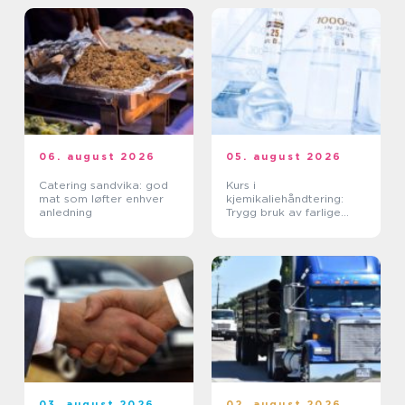
06. august 2026
05. august 2026
Catering sandvika: god
Kurs i
mat som løfter enhver
kjemikaliehåndtering:
anledning
Trygg bruk av farlige
stoffer i hverdagen
03. august 2026
02. august 2026