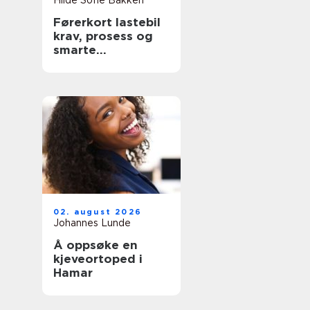
Hilde Sofie Bakken
Førerkort lastebil
krav, prosess og
smarte
forberedelser
02. august 2026
Johannes Lunde
Å oppsøke en
kjeveortoped i
Hamar