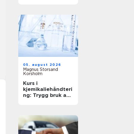
anledning
05. august 2026
Magnus Storsand
Korsholm
Kurs i
kjemikaliehåndteri
ng: Trygg bruk av
farlige stoffer i
hverdagen