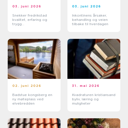
03. juni 2026
03. juni 2026
Snekker fredrikstad
Inkontinens årsaker,
kvalitet, erfaring og
behandling og veien
trygg
tilbake til hverdagen
prosjekthåndtering
02. juni 2026
31. mai 2026
Badstue kongsberg en
Kvadraturen kristiansand
ny møteplass ved
byliv, læring og
elvebredden
muligheter