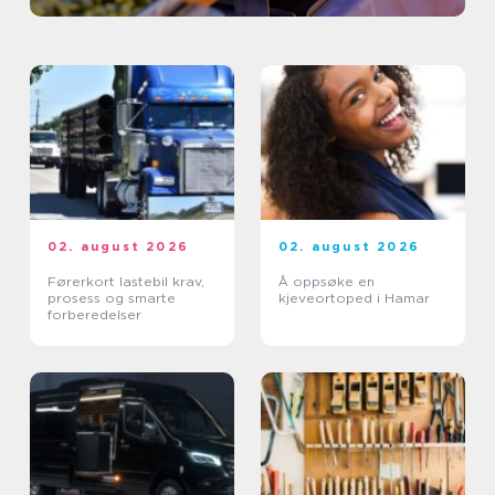
02. august 2026
02. august 2026
Førerkort lastebil krav,
Å oppsøke en
prosess og smarte
kjeveortoped i Hamar
forberedelser