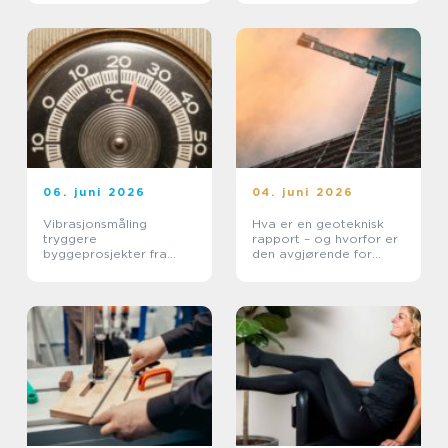
leietaker
06. juni 2026
04. juni 2026
Vibrasjonsmåling
Hva er en geoteknisk
tryggere
rapport – og hvorfor er
byggeprosjekter fra
den avgjørende for
start til slutt
byggeprosjektet?