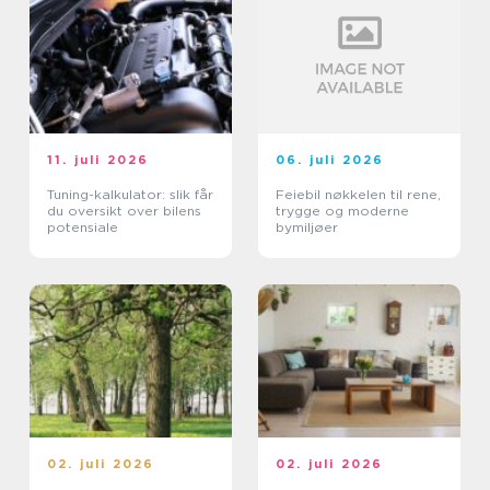
11. juli 2026
06. juli 2026
Tuning-kalkulator: slik får
Feiebil nøkkelen til rene,
du oversikt over bilens
trygge og moderne
potensiale
bymiljøer
02. juli 2026
02. juli 2026