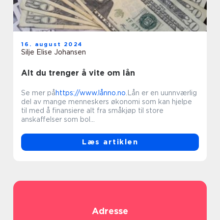
16. august 2024
Silje Elise Johansen
Alt du trenger å vite om lån
Se mer på
https://www.lånno.no
.Lån er en uunnværlig
del av mange menneskers økonomi som kan hjelpe
til med å finansiere alt fra småkjøp til store
anskaffelser som bol...
Læs artiklen
Adresse