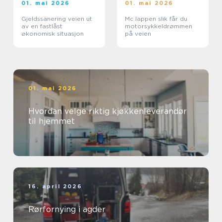
01. mai 2026
01. mai 2026
Gjeldssanering veien ut
Mc lappen slik får du
av en fastlåst
motorsykkeldrømmen
økonomisk situasjon
på veien
01. mai 2026
Hvordan velge riktig kjøkkenleverandør
til hjemmet
16. april 2026
Rørfornying i agder