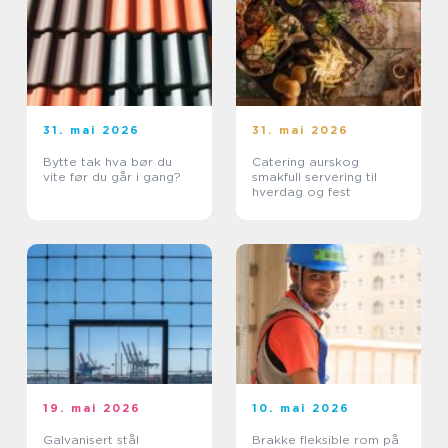
31. mai 2026
31. mai 2026
Bytte tak hva bør du
Catering aurskog
vite før du går i gang?
smakfull servering til
hverdag og fest
19. mai 2026
10. mai 2026
Galvanisert stål
Brakke fleksible rom på