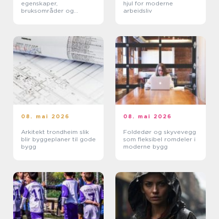
egenskaper,
hjul for moderne
bruksområder og
arbeidsliv
begrensninger
08. mai 2026
08. mai 2026
Arkitekt trondheim slik
Foldedør og skyvevegg
blir byggeplaner til gode
som fleksibel romdeler i
bygg
moderne bygg