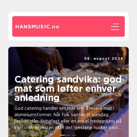
HANSMUSIC.
no
06. august 2026
Kristin Elisabeth Solberg
Catering sandvika: god
mat som løfter enhver
anledning
God catering handler om mer enn å levere mat i
aluminiumsformer. Når folk samles til bursdag,
bryllup, dåp, firmafest eller en enkel fredagslunsj på
kontoret, er maten ofte det gjestene husker best.
I...