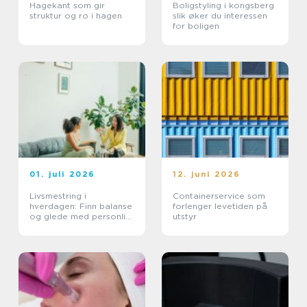
Hagekant som gir
Boligstyling i kongsberg
struktur og ro i hagen
slik øker du interessen
for boligen
01. juli 2026
12. juni 2026
Livsmestring i
Containerservice som
hverdagen: Finn balanse
forlenger levetiden på
og glede med personlig
utstyr
coaching i Oslo