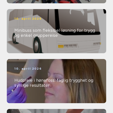
10. april 2026
Minibuss som fleksibel løsning for trygg
og enkel gruppereise
10. april 2026
Hudpleie i hønefoss: faglig trygghet og
synlige resultater