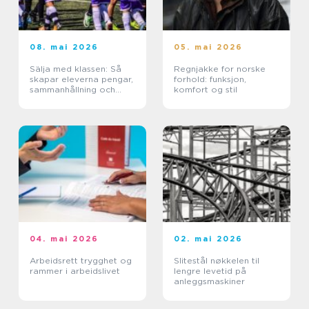
08. mai 2026
05. mai 2026
Sälja med klassen: Så
Regnjakke for norske
skapar eleverna pengar,
forhold: funksjon,
sammanhållning och
komfort og stil
minnen
04. mai 2026
02. mai 2026
Arbeidsrett trygghet og
Slitestål nøkkelen til
rammer i arbeidslivet
lengre levetid på
anleggsmaskiner