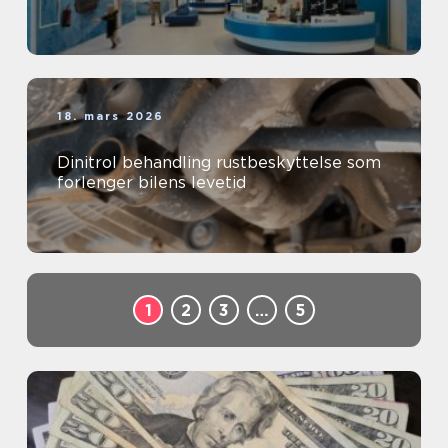
18. mars 2026
Dinitrol behandling rustbeskyttelse som
forlenger bilens levetid
1
2
3
…
5